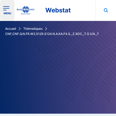
Webstat
Ouvrir le menu de navigation
MENU
Rechercher dans les données de la Banque de France
Accueil
Thématiques
CNF,CNF.Q.N.FR.W2.S129.S124.N.A.KA.F4.S._Z.XDC._T.S.V.N._T