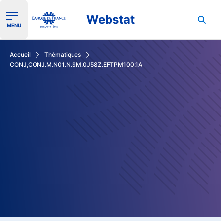
Webstat
Ouvrir le menu de navigation
MENU
Rechercher dans les données de la Banque de France
Accueil
Thématiques
CONJ,CONJ.M.N01.N.SM.0J58Z.EFTPM100.1A