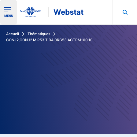
Webstat
Ouvrir le menu de navigation
MENU
Rechercher dans les données de la Banque de France
Accueil
Thématiques
CONJ2,CONJ2.M.R53.T.BA.0RG53.ACTPM100.10