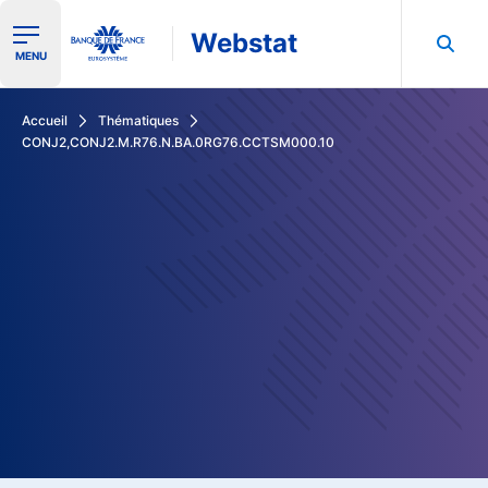
Webstat
Ouvrir le menu de navigation
MENU
Rechercher dans les données de la Banque de France
Accueil
Thématiques
CONJ2,CONJ2.M.R76.N.BA.0RG76.CCTSM000.10