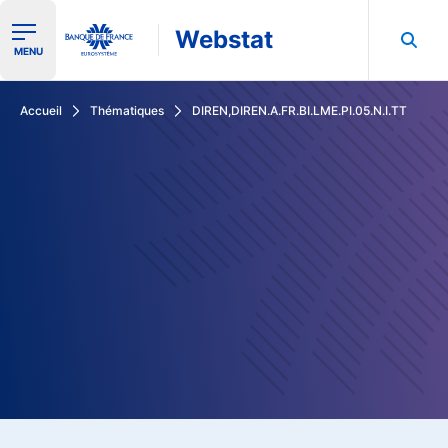
Webstat
Ouvrir le menu de navigation
MENU
Rechercher dans les données de la Banque de France
Accueil
Thématiques
DIREN,DIREN.A.FR.BI.LME.PI.05.N.I.TT