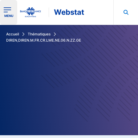
Webstat
Ouvrir le menu de navigation
MENU
Rechercher dans les données de la Banque de France
Accueil
Thématiques
DIREN,DIREN.M.FR.CR.LME.NE.06.N.ZZ.GE