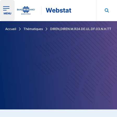
Webstat
Ouvrir le menu de navigation
MENU
Rechercher dans les données de la Banque de France
Accueil
Thématiques
DIREN,DIREN.M.R24.DE.UL.DF.03.N.H.TT