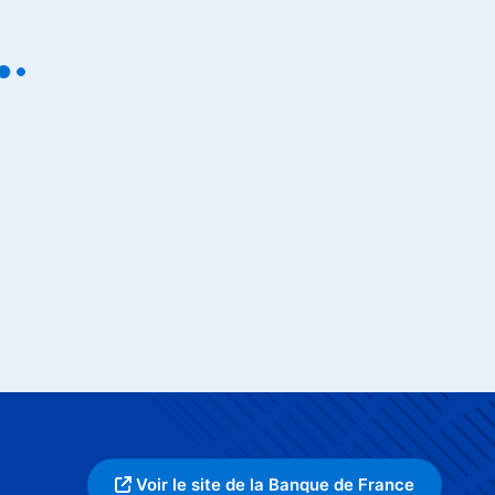
Voir le site de la Banque de France