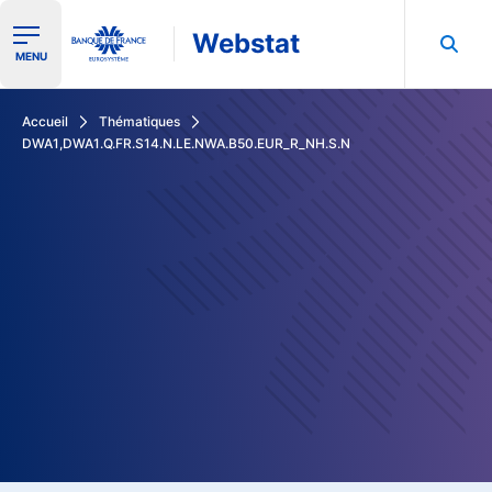
Webstat
Ouvrir le menu de navigation
MENU
Rechercher dans les données de la Banque de France
Accueil
Thématiques
DWA1,DWA1.Q.FR.S14.N.LE.NWA.B50.EUR_R_NH.S.N