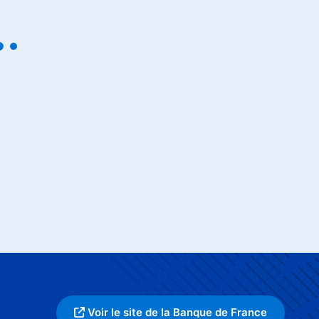
Voir le site de la Banque de France