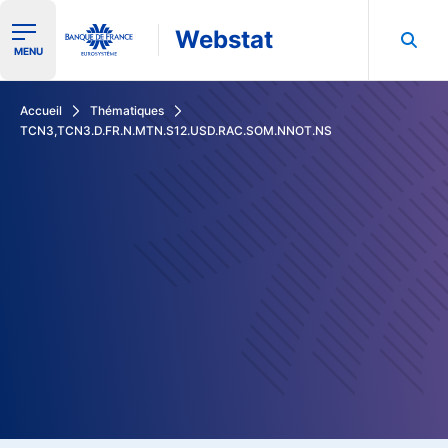
Webstat
Ouvrir le menu de navigation
MENU
Rechercher dans les données de la Banque de France
Accueil
Thématiques
TCN3,TCN3.D.FR.N.MTN.S12.USD.RAC.SOM.NNOT.NS