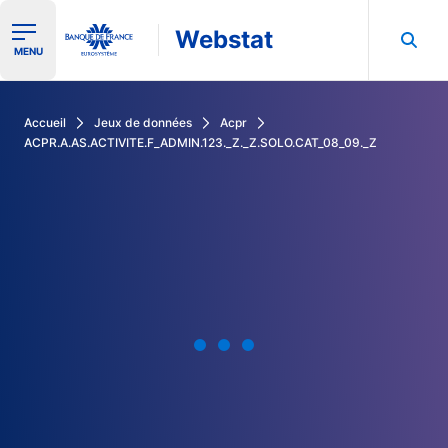
Webstat
Ouvrir le menu de navigation
MENU
Rechercher dans les données de la Banque de France
Accueil
Jeux de données
Acpr
ACPR.A.AS.ACTIVITE.F_ADMIN.123._Z._Z.SOLO.CAT_08_09._Z