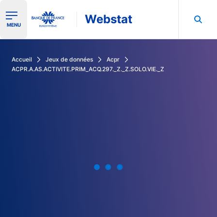
Webstat
Ouvrir le menu de navigation
MENU
Rechercher dans les données de la Banque de France
Accueil
Jeux de données
Acpr
ACPR.A.AS.ACTIVITE.PRIM_ACQ.297._Z._Z.SOLO.VIE._Z