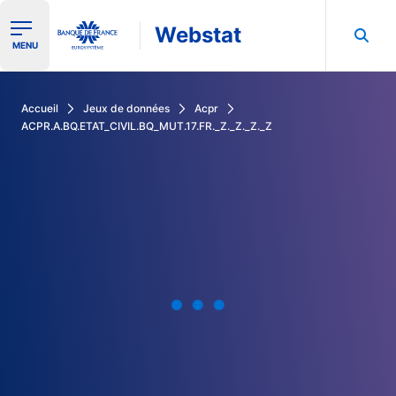
Webstat
Ouvrir le menu de navigation
MENU
Rechercher dans les données de la Banque de France
Accueil
Jeux de données
Acpr
ACPR.A.BQ.ETAT_CIVIL.BQ_MUT.17.FR._Z._Z._Z._Z