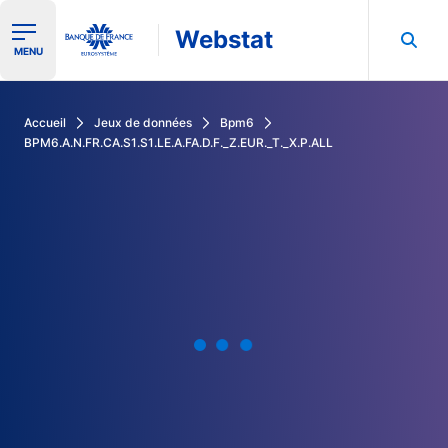
Webstat
Ouvrir le menu de navigation
MENU
Rechercher dans les données de la Banque de France
Accueil
Jeux de données
Bpm6
BPM6.A.N.FR.CA.S1.S1.LE.A.FA.D.F._Z.EUR._T._X.P.ALL