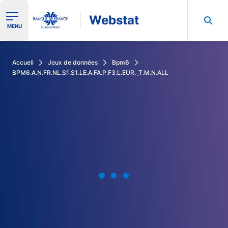
Webstat
Ouvrir le menu de navigation
MENU
Rechercher dans les données de la Banque de France
Accueil
Jeux de données
Bpm6
BPM6.A.N.FR.NL.S1.S1.LE.A.FA.P.F3.L.EUR._T.M.N.ALL