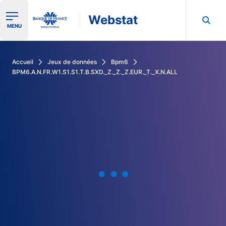
Webstat
Ouvrir le menu de navigation
MENU
Rechercher dans les données de la Banque de France
Accueil
Jeux de données
Bpm6
BPM6.A.N.FR.W1.S1.S1.T.B.SXD._Z._Z._Z.EUR._T._X.N.ALL