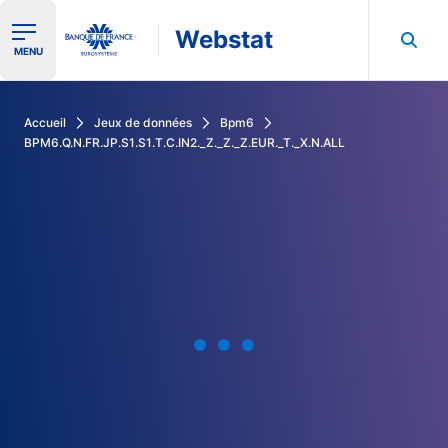
Webstat
Ouvrir le menu de navigation
MENU
Rechercher dans les données de la Banque de France
Accueil
Jeux de données
Bpm6
BPM6.Q.N.FR.JP.S1.S1.T.C.IN2._Z._Z._Z.EUR._T._X.N.ALL