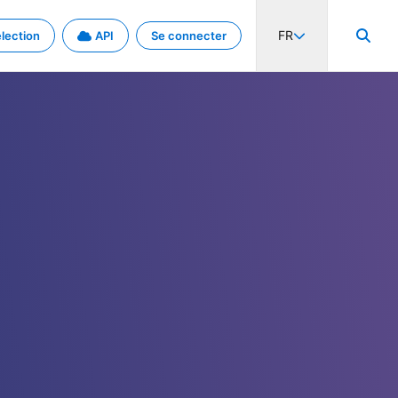
FR
lection
API
Se connecter
activité internationale et les taux. Découvrez le projet en détail.
nées et de métadonnées.
.