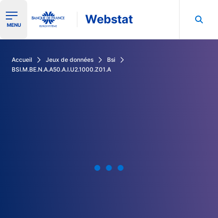
Webstat
Ouvrir le menu de navigation
MENU
Rechercher dans les données de la Banque de France
Accueil
Jeux de données
Bsi
BSI.M.BE.N.A.A50.A.I.U2.1000.Z01.A