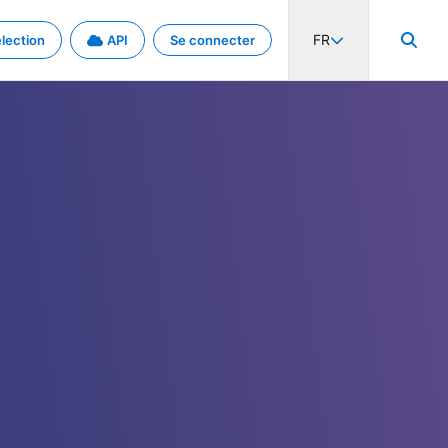
FR
lection
API
Se connecter
activité internationale et les taux. Découvrez le projet en détail.
nées et de métadonnées.
.