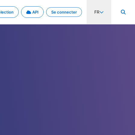
FR
lection
API
Se connecter
activité internationale et les taux. Découvrez le projet en détail.
nées et de métadonnées.
.