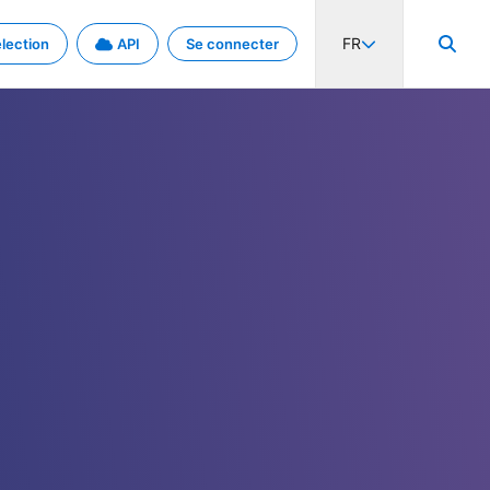
FR
lection
API
Se connecter
activité internationale et les taux. Découvrez le projet en détail.
nées et de métadonnées.
.