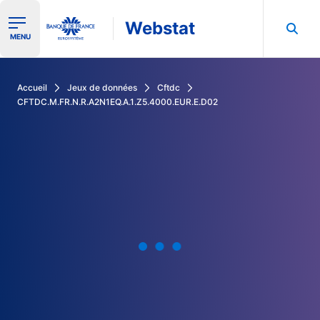
Webstat
Ouvrir le menu de navigation
MENU
Rechercher dans les données de la Banque de France
Accueil
Jeux de données
Cftdc
CFTDC.M.FR.N.R.A2N1EQ.A.1.Z5.4000.EUR.E.D02