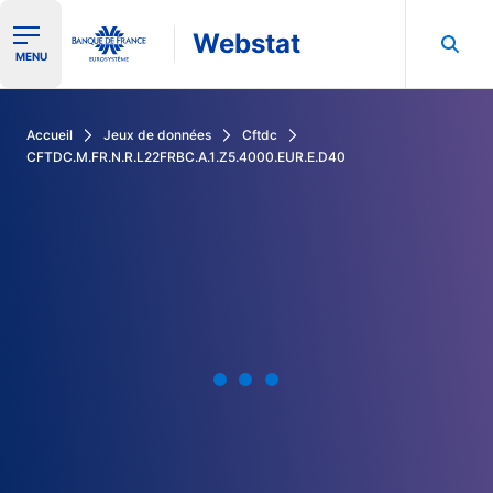
Webstat
Ouvrir le menu de navigation
MENU
Rechercher dans les données de la Banque de France
Accueil
Jeux de données
Cftdc
CFTDC.M.FR.N.R.L22FRBC.A.1.Z5.4000.EUR.E.D40