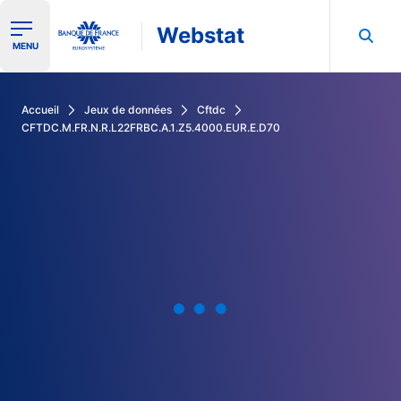
Webstat
Ouvrir le menu de navigation
MENU
Rechercher dans les données de la Banque de France
Accueil
Jeux de données
Cftdc
CFTDC.M.FR.N.R.L22FRBC.A.1.Z5.4000.EUR.E.D70