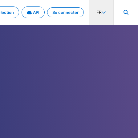
FR
lection
API
Se connecter
activité internationale et les taux. Découvrez le projet en détail.
nées et de métadonnées.
.