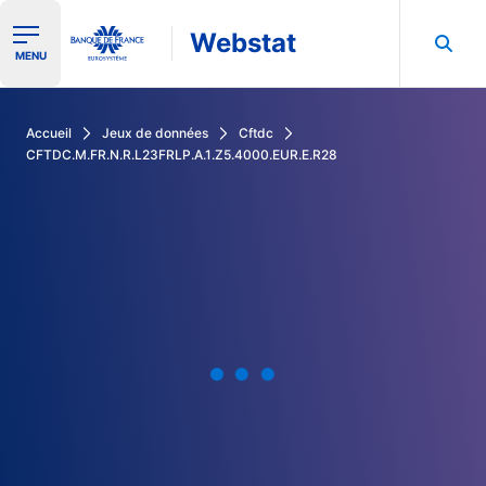
Webstat
Ouvrir le menu de navigation
MENU
Rechercher dans les données de la Banque de France
Accueil
Jeux de données
Cftdc
CFTDC.M.FR.N.R.L23FRLP.A.1.Z5.4000.EUR.E.R28