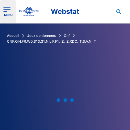
Webstat
Ouvrir le menu de navigation
MENU
Rechercher dans les données de la Banque de France
Accueil
Jeux de données
Cnf
CNF.Q.N.FR.W0.S13.S1.N.L.F.F1._Z._Z.XDC._T.S.V.N._T