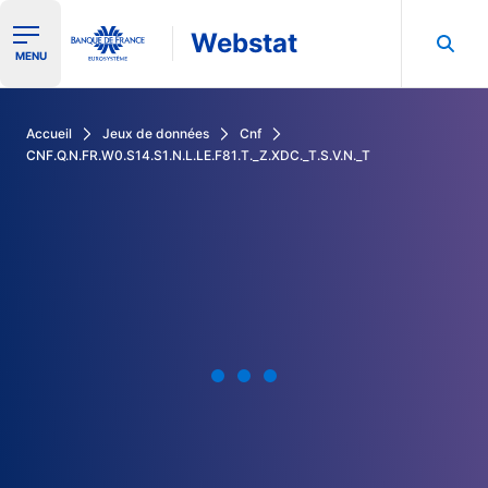
Webstat
Ouvrir le menu de navigation
MENU
Rechercher dans les données de la Banque de France
Accueil
Jeux de données
Cnf
CNF.Q.N.FR.W0.S14.S1.N.L.LE.F81.T._Z.XDC._T.S.V.N._T