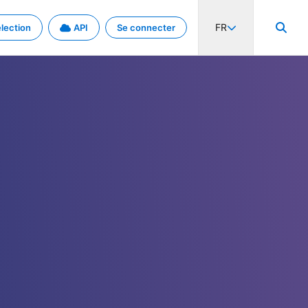
FR
lection
API
Se connecter
activité internationale et les taux. Découvrez le projet en détail.
nées et de métadonnées.
.