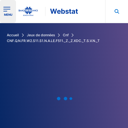
Webstat
Ouvrir le menu de navigation
MENU
Rechercher dans les données de la Banque de France
Accueil
Jeux de données
Cnf
CNF.Q.N.FR.W2.S11.S1.N.A.LE.F511._Z._Z.XDC._T.S.V.N._T