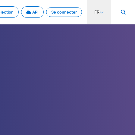
FR
lection
API
Se connecter
activité internationale et les taux. Découvrez le projet en détail.
nées et de métadonnées.
.