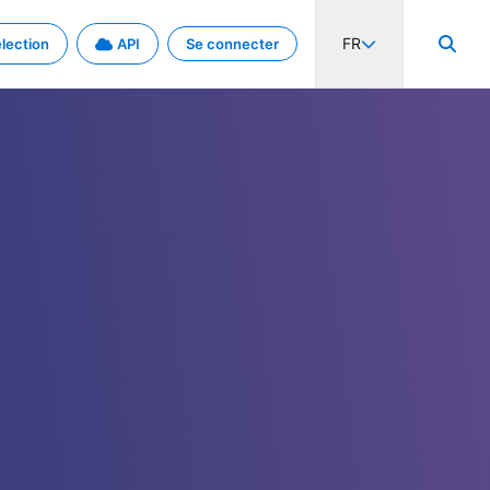
FR
lection
API
Se connecter
activité internationale et les taux. Découvrez le projet en détail.
nées et de métadonnées.
.