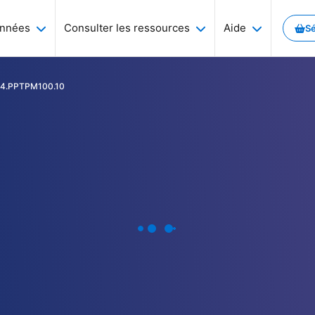
onnées
Consulter les ressources
Aide
Sé
C4.PPTPM100.10
es économiques, monétaires et financières... Et aussi des séries sur l'
a thématique qui vous intéresse et consulter les séries associées
le portail Webstat.
ssées et à venir
ponibles sur le portail Webstat.
ves
thématiques de la Banque de France
r portail.
a thématique qui vous intéresse et consulter les séries associées
ruits par la Banque de France, ainsi que l’accès aux archives.
lisés sur ce site.
a eXchange) : gérer et automatiser le processus d’échange de don
emarque sur le site ? Un dysfonctionnement à signaler ?
osystème et SDDS Plus
e séries de données
 de France mais également d’autres sources comme Eurostat, Insee..