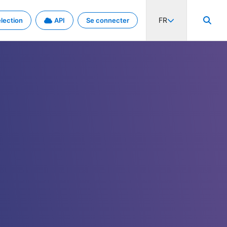
FR
lection
API
Se connecter
activité internationale et les taux. Découvrez le projet en détail.
nées et de métadonnées.
.