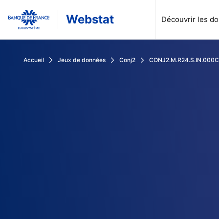
Webstat
Découvrir les d
Rechercher dans les données de la Banque de France
Accueil
Jeux de données
Conj2
CONJ2.M.R24.S.IN.000
Naviguez dans nos données par :
Outils avancés :
Actualités
À propos
Publications statistiques
Aide à la navigation
Calendrier des publications statistiques
FAQ
Découvrez les dernières actualités de Webstat.
Webstat, c’est un accès libre et gratuit à des milliers de donné
Crédit, Taux et cours, Monnaie et Épargne... : Choisissez l
Toutes les réponses à vos questions sur la navigation dans 
Parcourez le calendrier des publications statistiques, pa
Toutes les réponses à vos questions sur les contenus dis
Chiffres-clés
API
Thématiques
Séries des publications, rapports, et archi
Découvrez et comparez les chiffres clés sur l’ensemble des 
Automatisez l'accès aux données Webstat via notre develope
Crédit, Taux et cours, Monnaie et Épargne... : Choisissez l
Retrouvez les séries des publications, les rapports const
Calendrier des mises à jour des séries
Glossaire
Comprendre le format SDMX
Nous contacter
Se connecter
A venir prochainement
Retrouvez toutes les définitions des acronymes et locutions uti
Comprendre le format SDMX (Statistical Data and Metadat
Vous ne trouvez pas de réponse à vos questions ? Une r
Institutions
Jeux de données
Sources
Découvrez les données des institutions internationales : Eur
Découvrez nos jeux de données rassemblant plus 37000 d
Webstat rassemble les données produites par la Banque
Données granulaires via CASD
Mise à disposition des données via le portail CASD
Plus d'informations