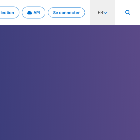
FR
lection
API
Se connecter
activité internationale et les taux. Découvrez le projet en détail.
nées et de métadonnées.
.