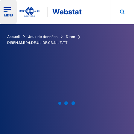
Webstat
Ouvrir le menu de navigation
MENU
Rechercher dans les données de la Banque de France
Accueil
Jeux de données
Diren
DIREN.M.R94.DE.UL.DF.03.N.LZ.TT