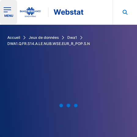
Webstat
Ouvrir le menu de navigation
MENU
Rechercher dans les données de la Banque de France
Accueil
Jeux de données
Dwa1
DWA1.Q.FR.S14.A.LE.NUB.WSE.EUR_R_POP.S.N