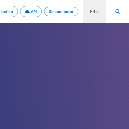
FR
lection
API
Se connecter
activité internationale et les taux. Découvrez le projet en détail.
nées et de métadonnées.
.