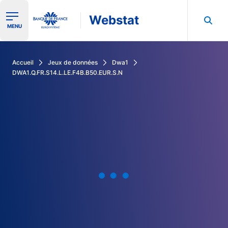
Webstat
Ouvrir le menu de navigation
MENU
Rechercher dans les données de la Banque de France
Accueil
Jeux de données
Dwa1
DWA1.Q.FR.S14.L.LE.F4B.B50.EUR.S.N