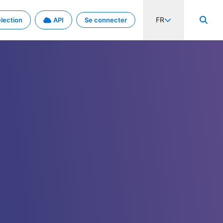
FR
lection
API
Se connecter
activité internationale et les taux. Découvrez le projet en détail.
nées et de métadonnées.
.