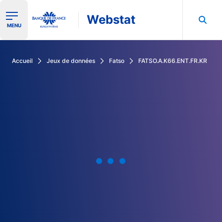
Webstat
Ouvrir le menu de navigation
MENU
Rechercher dans les données de la Banque de France
Accueil
Jeux de données
Fatso
FATSO.A.K66.ENT.FR.KR