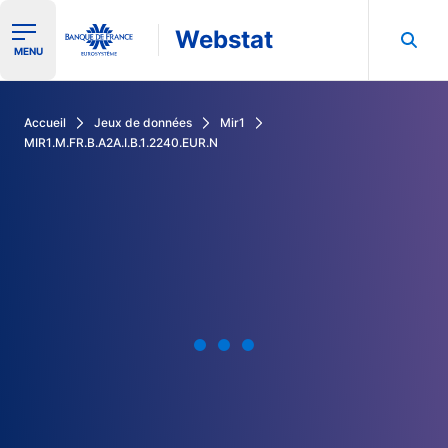
Webstat
Ouvrir le menu de navigation
MENU
Rechercher dans les données de la Banque de France
Accueil
Jeux de données
Mir1
MIR1.M.FR.B.A2A.I.B.1.2240.EUR.N