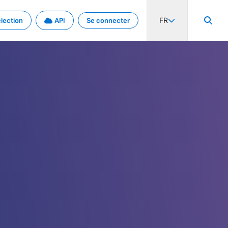
FR
lection
API
Se connecter
activité internationale et les taux. Découvrez le projet en détail.
nées et de métadonnées.
.