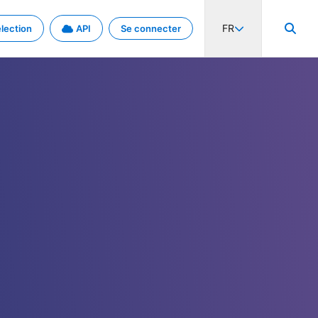
FR
lection
API
Se connecter
activité internationale et les taux. Découvrez le projet en détail.
nées et de métadonnées.
.