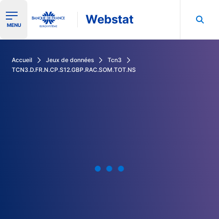
Webstat
Ouvrir le menu de navigation
MENU
Rechercher dans les données de la Banque de France
Accueil
Jeux de données
Tcn3
TCN3.D.FR.N.CP.S12.GBP.RAC.SOM.TOT.NS