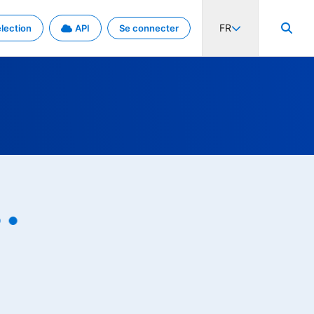
FR
lection
API
Se connecter
activité internationale et les taux. Découvrez le projet en détail.
nées et de métadonnées.
.