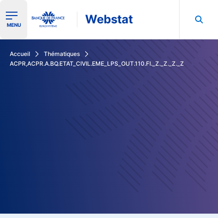
Webstat
Ouvrir le menu de navigation
MENU
Rechercher dans les données de la Banque de France
Accueil
Thématiques
ACPR,ACPR.A.BQ.ETAT_CIVIL.EME_LPS_OUT.110.FI._Z._Z._Z._Z