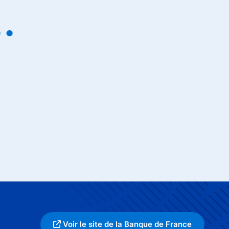
Voir le site de la Banque de France