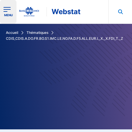
Webstat
Ouvrir le menu de navigation
MENU
Rechercher dans les données de la Banque de France
Accueil
Thématiques
CDIS,CDIS.A.DO.FR.BO.S1.IMC.LE.NO.FA.D.F5.ALL.EUR.I._X._X.FDI_T._Z